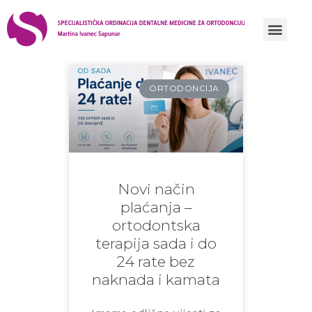
Prati nas
prati nas
yt
tiktok
ORTODONCIJA
Novi način
plaćanja –
ortodontska
terapija sada i do
24 rate bez
naknada i kamata