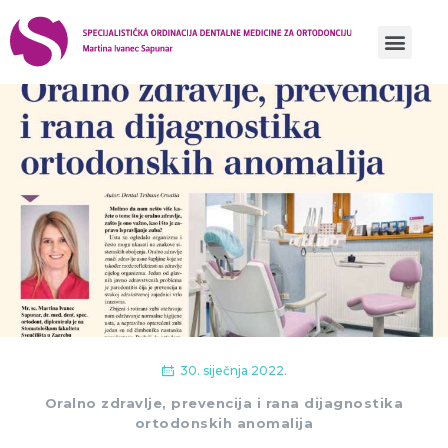
Prati nas
prati nas
yt
tiktok
30. siječnja 2022.
Oralno zdravlje, prevencija i rana dijagnostika
ortodonskih anomalija