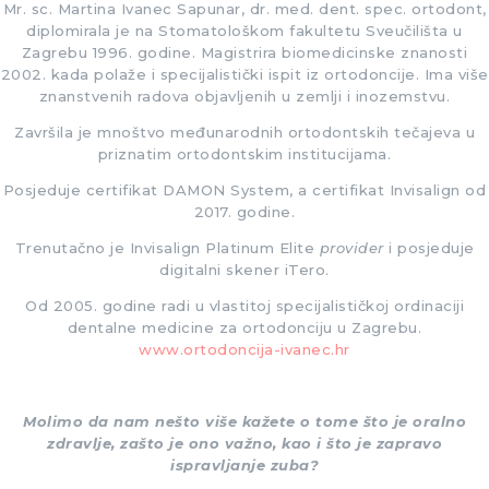
Mr. sc. Martina Ivanec Sapunar, dr. med. dent. spec. ortodont,
diplomirala je na Stomatološkom fakultetu Sveučilišta u
Zagrebu 1996. godine. Magistrira biomedicinske znanosti
2002. kada polaže i specijalistički ispit iz ortodoncije. Ima više
znanstvenih radova objavljenih u zemlji i inozemstvu.
Završila je mnoštvo međunarodnih ortodontskih tečajeva u
priznatim ortodontskim institucijama.
Posjeduje certifikat DAMON System, a certifikat Invisalign od
2017. godine.
Trenutačno je Invisalign Platinum Elite
provider
i posjeduje
digitalni skener iTero.
Od 2005. godine radi u vlastitoj specijalističkoj ordinaciji
dentalne medicine za ortodonciju u Zagrebu.
www.ortodoncija-ivanec.hr
Molimo da nam nešto više kažete o tome što je oralno
zdravlje, zašto je ono važno, kao i što je zapravo
ispravljanje zuba?