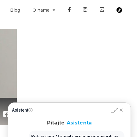
Blog
O nama
Prati nas
prati nas
yt
tiktok
Asistent
Pitajte
Asistenta
Bok, ja sam AI agent spreman odgovoriti na