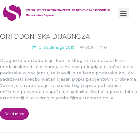
Prati nas
prati nas
yt
tiktok
ORTODONTSKA DIJAGNOZA
15. studenoga 2019.
909
0
Dijagnoza u ortodonciji , kao i u drugim stomatološkim i
medicinskim disciplinama, zahtijeva prikupljanje točne baze
podataka o pacijentu, te izvodi iz te baze podataka koji će
sadržavati sveobuhvatan i jasan popis pacijentovih problema.
Važno je shvatiti da je za izradu tog popisa potrebno i
mišljenje pacijenta i zapažanje liječnika. Kod dijagnoze, bilo u
ortodonciji bilo u drugim područjima stomatologije…
Read more