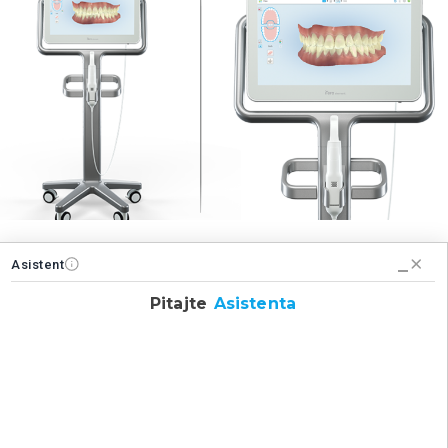
Asistent
DIGITALNI OTISAK
Pitajte
Asistenta
25. rujna 2019.
836
0
U ordinaciji Ivanec Sapunar otiske radimo DIGITALNO pomoću
Itero® skenera. Uzimanje otiska je neophodno za
ortodontsku analizu i terapiju. Digitalni otisak je u odnosu na
klasični potpuno bezbolan, precizniji, brži i pacijentu ugodniji.
Osjećajte se ugodnije i sigurnije prilikom uzimanja otiska!